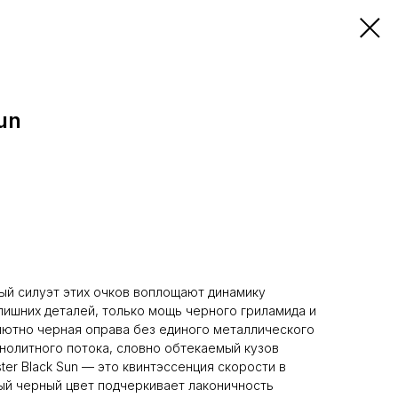
un
ый силуэт этих очков воплощают динамику
лишних деталей, только мощь черного гриламида и
лютно черная оправа без единого металлического
нолитного потока, словно обтекаемый кузов
ter Black Sun — это квинтэссенция скорости в
ый черный цвет подчеркивает лаконичность