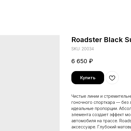
Roadster Black S
SKU:
20034
6 650
₽
Купить
Чистые линии и стремительн
гоночного спорткара — без 
идеальные пропорции. Абсо
элемента создает эффект мо
автомобиля на трассе. Roads
аксессуаре. Глубокий матов