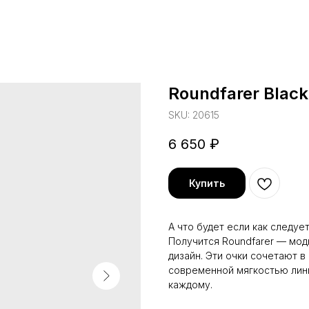
Roundfarer Black
SKU:
20615
6 650
₽
Купить
А что будет если как следуе
Получится Roundfarer — мод
дизайн. Эти очки сочетают 
современной мягкостью лини
каждому.