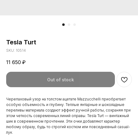
Tesla Turt
SKU:
10514
11 650
₽
Out of stock
Черепаховый узор на толстом ацетате Mazzucchelli приобретает
особую объемность и глубину. Теплые янтарные и шоколадные
переливы материала создают эффект ручной работы, сохраняя при
этом четкость современных линий оправы. Tesla Turt — винтажный
шик в современном прочтении. Эти очки добавляют характер
любому образу, будь то строгий костюм или повседневный casual-
лук.