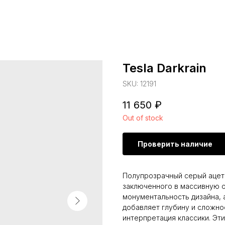
Tesla Darkrain
SKU:
12191
11 650
₽
Out of stock
Проверить наличие
Полупрозрачный серый ацета
заключенного в массивную о
монументальность дизайна, 
добавляет глубину и сложнос
интерпретация классики. Эт