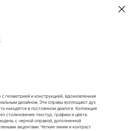
k
а с геометрией и конструкцией, вдохновленная
иальным дизайном. Эти оправы воплощают дух
ета находятся в постоянном диалоге. Коллекция
ез столкновение текстур, графики и цвета.
 модель с черной оправой, дополненной
леными акцентами. Четкие линии и контраст