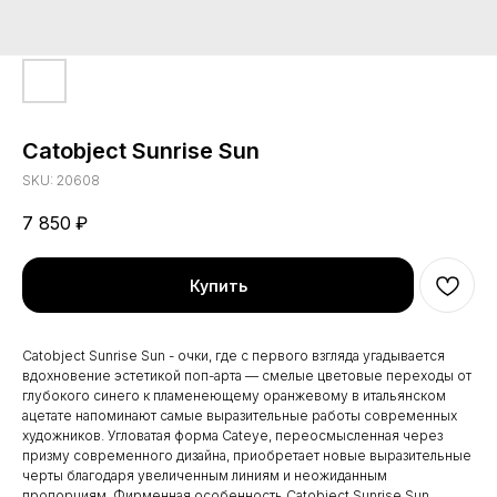
Catobject Sunrise Sun
SKU:
20608
7 850
₽
Купить
Catobject Sunrise Sun - очки, где с первого взгляда угадывается
вдохновение эстетикой поп-арта — смелые цветовые переходы от
глубокого синего к пламенеющему оранжевому в итальянском
ацетате напоминают самые выразительные работы современных
художников. Угловатая форма Cateye, переосмысленная через
призму современного дизайна, приобретает новые выразительные
черты благодаря увеличенным линиям и неожиданным
пропорциям. Фирменная особенность Catobject Sunrise Sun