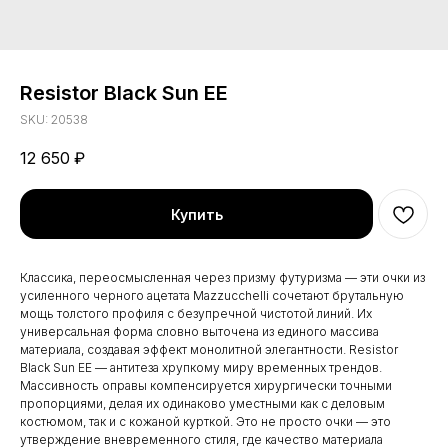
Resistor Black Sun EE
SKU:
20538
12 650
₽
Купить
Классика, переосмысленная через призму футуризма — эти очки из
усиленного черного ацетата Mazzucchelli сочетают брутальную
мощь толстого профиля с безупречной чистотой линий. Их
универсальная форма словно выточена из единого массива
материала, создавая эффект монолитной элегантности. Resistor
Black Sun EE — антитеза хрупкому миру временных трендов.
Массивность оправы компенсируется хирургически точными
пропорциями, делая их одинаково уместными как с деловым
костюмом, так и с кожаной курткой. Это не просто очки — это
утверждение вневременного стиля, где качество материала