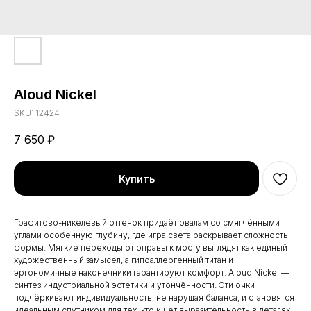
Aloud Nickel
SKU:
12424
7 650
₽
Купить
Графитово-никелевый оттенок придаёт овалам со смягчёнными
углами особенную глубину, где игра света раскрывает сложность
формы. Мягкие переходы от оправы к мосту выглядят как единый
художественный замысел, а гипоаллергенный титан и
эргономичные наконечники гарантируют комфорт. Aloud Nickel —
синтез индустриальной эстетики и утончённости. Эти очки
подчёркивают индивидуальность, не нарушая баланса, и становятся
идеальным спутником для тех, кто ищет выразительность в деталях.