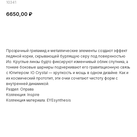
10341
6650,00
₽
Купить
Прозрачный гриламид и металлические элементы создают эффект
ледяной корки, скрывающей бурлящую серу под поверхностью
Ио. Круглые линзы будто фиксируют изменчивый облик спутника, а
тонкие боковые шарниры подчеркивают его гравитационную связь
с Юпитером. IO Crystal — хрупкость и мощь в одном дизайне. Как и
их космический прототип, эти очки сочетают чистоту форм с
внутренней динамикой.
Раздел: Оправа
Коллекция: Inspire
Коллекция материала: EYEsynthesis