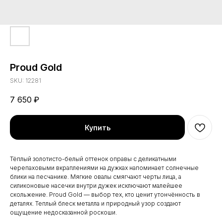
Proud Gold
SKU:
12281
7 650
₽
Купить
Тёплый золотисто-белый оттенок оправы с деликатными
черепаховыми вкраплениями на дужках напоминает солнечные
блики на песчанике. Мягкие овалы смягчают черты лица, а
силиконовые насечки внутри дужек исключают малейшее
скольжение. Proud Gold — выбор тех, кто ценит утончённость в
деталях. Теплый блеск металла и природный узор создают
ощущение недосказанной роскоши.