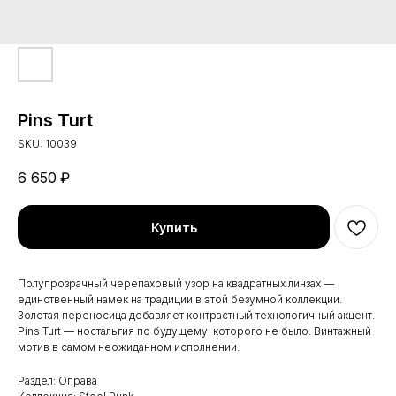
Pins Turt
SKU:
10039
6 650
₽
Купить
Полупрозрачный черепаховый узор на квадратных линзах —
единственный намек на традиции в этой безумной коллекции.
Золотая переносица добавляет контрастный технологичный акцент.
Pins Turt — ностальгия по будущему, которого не было. Винтажный
мотив в самом неожиданном исполнении.
Раздел: Оправа