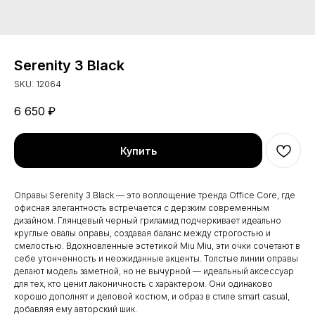
Serenity 3 Black
SKU:
12064
6 650
₽
Купить
Оправы Serenity 3 Black — это воплощение тренда Office Core, где
офисная элегантность встречается с дерзким современным
дизайном. Глянцевый черный гриламид подчеркивает идеально
круглые овалы оправы, создавая баланс между строгостью и
смелостью. Вдохновленные эстетикой Miu Miu, эти очки сочетают в
себе утонченность и неожиданные акценты. Толстые линии оправы
делают модель заметной, но не вычурной — идеальный аксессуар
для тех, кто ценит лаконичность с характером. Они одинаково
хорошо дополнят и деловой костюм, и образ в стиле smart casual,
добавляя ему авторский шик.