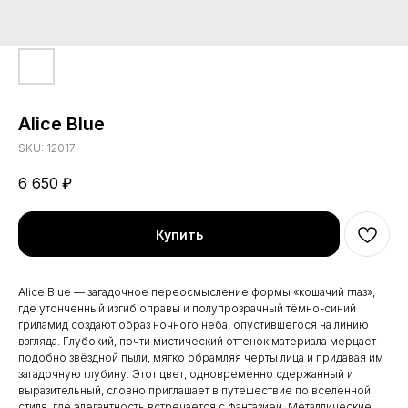
Alice Blue
SKU:
12017
6 650
₽
Купить
Alice Blue — загадочное переосмысление формы «кошачий глаз»,
где утонченный изгиб оправы и полупрозрачный тёмно-синий
гриламид создают образ ночного неба, опустившегося на линию
взгляда. Глубокий, почти мистический оттенок материала мерцает
подобно звёздной пыли, мягко обрамляя черты лица и придавая им
загадочную глубину. Этот цвет, одновременно сдержанный и
выразительный, словно приглашает в путешествие по вселенной
стиля, где элегантность встречается с фантазией. Металлические