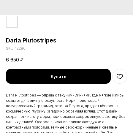
Daria Plutostripes
SKU:
12286
6 650
₽
Купить
Daria Plutostripes — оправа с текучими линиями, где мягкие изгибы
создают динамичную округлость. Коричнево-серый
полупрозрачный гриламид, оттенка Плутона, придает лёгкость и
космическую глубину, загадочно обрамляя взгляд. Этот дизайн
сохраняет чистоту форм, подчеркивая современную эстетику без
лишних деталей. Особое внимание привлекают дужки с
контрастными полосами: тёмные серо-коричневые и светлые
линии чередуются, создавая эффект космической ряби. Этот