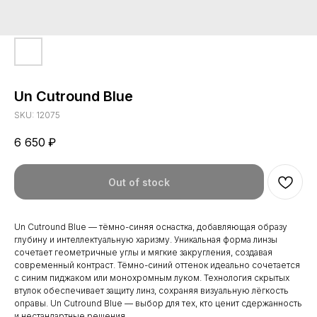
Un Cutround Blue
SKU:
12075
6 650
₽
Out of stock
Un Cutround Blue — тёмно-синяя оснастка, добавляющая образу
глубину и интеллектуальную харизму. Уникальная форма линзы
сочетает геометричные углы и мягкие закругления, создавая
современный контраст. Тёмно-синий оттенок идеально сочетается
с синим пиджаком или монохромным луком. Технология скрытых
втулок обеспечивает защиту линз, сохраняя визуальную лёгкость
оправы. Un Cutround Blue — выбор для тех, кто ценит сдержанность
и нестандартные решения.